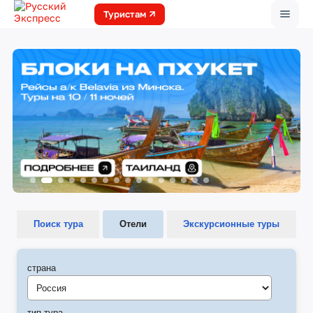
Меню
Туристам
Поиск тура
Отели
Экскурсионные туры
страна
Россия
тип тура